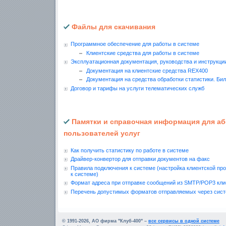
Файлы для скачивания
Программное обеспечение для работы в системе
Клиентские средства для работы в системе
Эксплуатационная документация, руководства и инструкци
Документация на клиентские средства REX400
Документация на средства обработки статистики. Бил
Договор и тарифы на услуги телематических служб
Памятки и справочная информация для а
пользователей услуг
Как получить статистику по работе в системе
Драйвер-конвертор для отправки документов на факс
Правила подключения к системе (настройка клиентской п
к системе)
Формат адреса при отправке сообщений из SMTP/POP3 кли
Перечень допустимых форматов отправляемых через сист
© 1991-2026, АО фирма "Клуб-400" –
все сервисы в одной системе