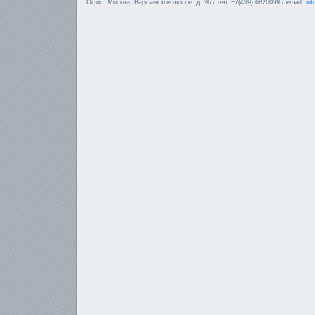
Офис: Москва, Варшавское шоссе, д. 26 / тел: +7(499) 6826099 / email:
in