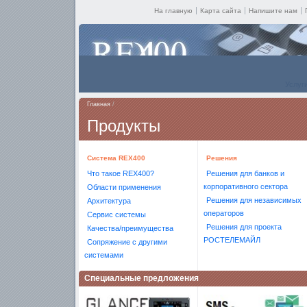
На главную
Карта сайта
Напишите нам
Услуг
Клуб-4
Главная
/
Продукты
Система REX400
Решения
Что такое REX400?
Решения для банков и
корпоративного сектора
Области применения
Решения для независимых
Архитектура
операторов
Сервис системы
Решения для проекта
Качества/преимущества
РОСТЕЛЕМАЙЛ
Сопряжение с другими
системами
Специальные предложения