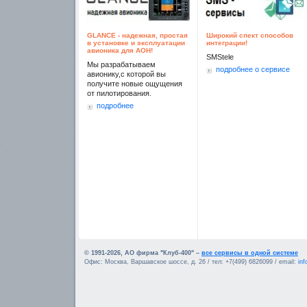
GLANCE - надежная, простая
Широкий спект способов
в установке и эксплуатации
интеграции!
авионика для АОН!
SMStele
Мы разрабатываем
подробнее о сервисе
авионику,с которой вы
получите новые ощущения
от пилотирования.
подробнее
© 1991-2026, АО фирма "Клуб-400" –
все сервисы в одной системе
Офис: Москва, Варшавское шоссе, д. 26 / тел: +7(499) 6826099 / email:
in