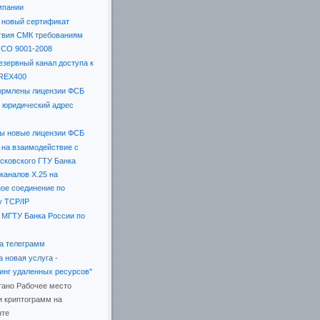
мпании
 новый сертификат
твия СМК требованиям
СО 9001-2008
езервный канал доступа к
 REX400
рмлены лицензии ФСБ
 юридический адрес
ы новые лицензии ФСБ
 на взаимодействие с
ковского ГТУ Банка
каналов Х.25 на
ое соединение по
у TCP/IP
 МГТУ Банка России по
а телеграмм
 новая услуга -
инг удаленных ресурсов"
тано Рабочее место
и криптограмм на
нте