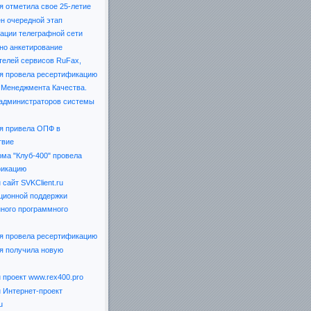
я отметила свое 25-летие
н очередной этап
ации телеграфной сети
но анкетирование
телей сервисов RuFax,
я провела ресертификацию
Менеджмента Качества.
 администраторов системы
я привела ОПФ в
твие
ма "Клуб-400" провела
фикацию
сайт SVKClient.ru
ионной поддержки
ного программного
я провела ресертификацию
я получила новую
 проект www.rex400.pro
 Интернет-проект
u