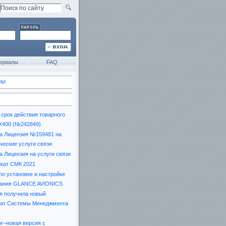
ериалы
FAQ
ИИ
срок действия товарного
X400 (№242849)
а Лицензия №159481 на
ческие услуги связи
 Лицензия на услуги связи
кат СМК 2021
по установке и настройке
вания GLANCE AVIONICS
я получила новый
кат Системы Менеджмента
or–новая версия с