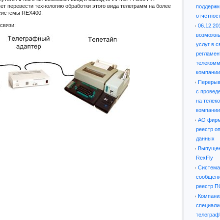
т перевести технологию обработки этого вида телеграмм на более
поддержк
системы REX400.
отчетнос
связи:
06.12.201
возможны
услуг в 
регламен
телекомм
компании
Перерывы
с провед
на телек
компании
АО фирм
реестр о
данных
Выпущен
RexFly
Система
сообщени
реестр П
Компани
специали
телеграф