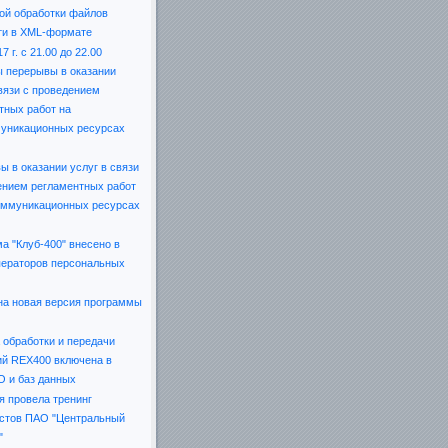
ой обработки файлов
ти в XML-формате
7 г. с 21.00 до 22.00
 перерывы в оказании
связи с проведением
тных работ на
уникационных ресурсах
 в оказании услуг в связи
ением регламентных работ
оммуникационных ресурсах
а "Клуб-400" внесено в
ператоров персональных
а новая версия программы
 обработки и передачи
й REX400 включена в
О и баз данных
я провела тренинг
стов ПАО "Центральный
"