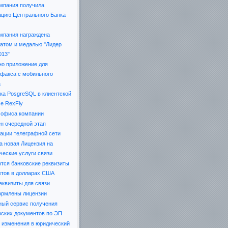
мпания получила
ацию Центрального Банка
мпания награждена
атом и медалью "Лидер
013"
о приложение для
 факса с мобильного
а
ка PosgreSQL в клиентской
е RexFly
 офиса компании
н очередной этап
ации телеграфной сети
а новая Лицензия на
ческие услуги связи
тся банковские реквизиты
етов в долларах США
еквизиты для связи
рмлены лицензии
ный сервис получения
рских документов по ЭП
 изменения в юридический