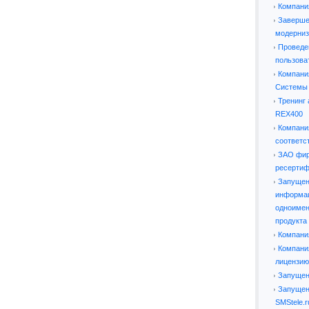
Компани
Заверше
модерниз
Проведе
пользова
Компани
Системы 
Тренинг
REX400
Компани
соответс
ЗАО фир
ресерти
Запущен 
информац
одноимен
продукта
Компани
Компани
лицензию
Запущен
Запущен
SMStele.r