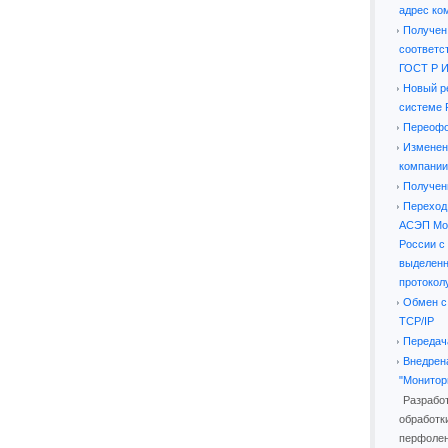
адрес ко
Получен
соответс
ГОСТ Р И
Новый р
системе
Переофо
Изменен
компании
Получен
Переход
АСЭП Мос
России с 
выделенн
протокол
Обмен с
TCP/IP
Передач
Внедрена
"Монитор
Разрабо
обработк
перфоле