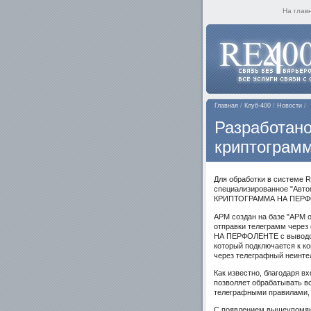
На глав
Главная
/
Клуб-400
/
Новости
/
Разработано
криптограм
Для обработки в систем
специализированное "Авто
КРИПТОГРАММА НА ПЕРФ
АРМ создан на базе "АРМ 
отправки телеграмм чере
НА ПЕРФОЛЕНТЕ с выводом
который подключается к к
через телеграфный неинтел
Как известно, благодаря 
позволяет обрабатывать вс
телеграфными правилами
С появлением вышеупомян