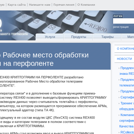
ную
Карта сайта
Напишите нам
Горячая линия
О Компании
регистрация
Услуги
Продукты
Тарифы
Мат
Клуб-400
О КОМПАН
 Рабочее место обработки
НОВОСТИ
м на перфоленте
Продлен 
знака RE
е REX400 КРИПТОГРАММ НА ПЕРФОЛЕНТЕ разработано
Продлен
матизированное Рабочее Место обработки телеграмм
телемати
ОЛЕНТЕ".
Продлена
оператора связи" и в дополнение к базовым функциям приема-
Сертифи
з систему REX400 позволяет выводить/формировать КРИПТОГРАММУ
/вводом данных через считыватель телетайпа с перфоленты,
Тренинг 
омпьютеру, на котором размещается программное обеспечение АРМа,
оборудо
лектуальный адаптер (типа ТА 4К).
Компани
входящему в ее состав модулю ЦКС (RexCKS) система REX400
сертифи
е виды и категории телеграмм в полном соответствии с
, включая и КРИПТОГРАММЫ.
Качества
RCollect
утого АРМа стал возможен ввод и вывод КРИПТОГРАММ НА