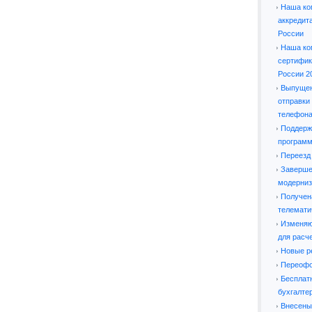
Наша ко
аккредит
России
Наша ко
сертифик
России 2
Выпущен
отправки
телефон
Поддерж
программ
Переезд
Заверше
модерниз
Получен
телемати
Изменяю
для расч
Новые р
Переофо
Бесплат
бухгалте
Внесены